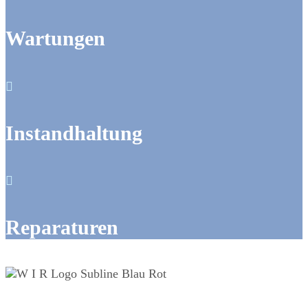
Wartungen

Instandhaltung

Reparaturen