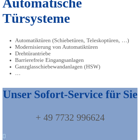
Automatische
Türsysteme
Automatiktüren (Schiebetüren, Teleskoptüren, …)
Modernisierung von Automatiktüren
Drehtürantriebe
Barrierefreie Eingangsanlagen
Ganzglasschiebewandanlagen (HSW)
…
Unser Sofort-Service für Sie
+ 49 7732 996624
