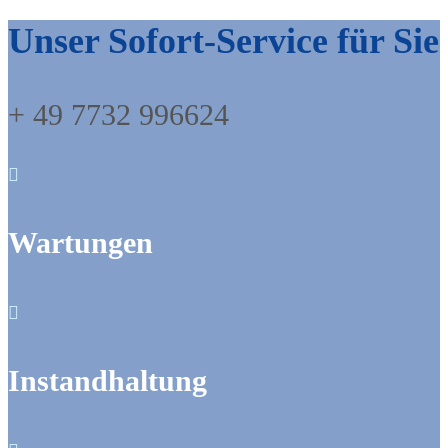
Unser Sofort-Service für Sie
+ 49 7732 996624

Wartungen

Instandhaltung